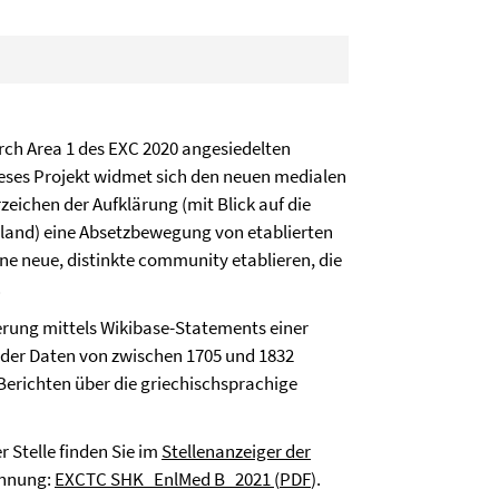
arch Area 1 des EXC 2020 angesiedelten
ieses Projekt widmet sich den neuen medialen
eichen der Aufklärung (mit Blick auf die
land) eine Absetzbewegung von etablierten
e neue, distinkte community etablieren, die
.
lierung mittels Wikibase-Statements einer
er Daten von zwischen 1705 und 1832
Berichten über die griechischsprachige
r Stelle finden Sie im
Stellenanzeiger der
ennung:
EXCTC SHK_EnlMed B_2021
(
PDF
).