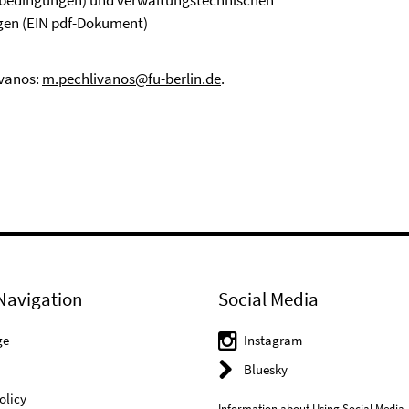
ebedingungen) und verwaltungstechnischen
gen (EIN pdf-Dokument)
ivanos:
m.pechlivanos@fu-berlin.de
.
Navigation
Social Media
ge
Instagram
Bluesky
olicy
Information about Using Social Media