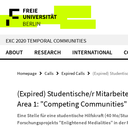
Springe
Service
direkt
zu
Navigation
Inhalt
EXC 2020 TEMPORAL COMMUNITIES
ABOUT
RESEARCH
INTERNATIONAL
C
Homepage
Calls
Expired Calls
(Expired) Studentis
(Expired) Studentische/r Mitarbeite
Area 1: "Competing Communities"
Eine Stelle für eine studentische Hilfskraft (40 Mo/St
Forschungsprojekts "Enlightened Medialities" in der