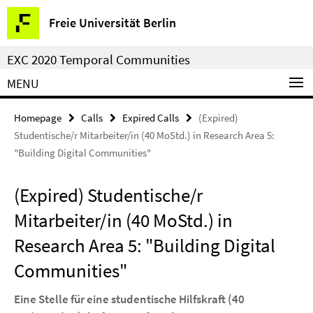
Springe
Service
Freie Universität Berlin
direkt
Navigation
zu
EXC 2020 Temporal Communities
Inhalt
MENU
Homepage
Calls
Expired Calls
(Expired)
Studentische/r Mitarbeiter/in (40 MoStd.) in Research Area 5:
"Building Digital Communities"
(Expired) Studentische/r
Mitarbeiter/in (40 MoStd.) in
Research Area 5: "Building Digital
Communities"
Eine Stelle für eine studentische Hilfskraft (40