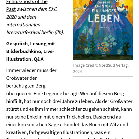
Echo: Ghosts of the
Past
zwischen dem EXC
2020 und dem
internationalen
literaturfestival berlin (ilb).
Gespräch, Lesung mit
Bilderbuchkino, Live-
Illustration, Q&A
Image Credit: NordSüd Verlag,
Immer wieder muss der
2024
Großvater den
berüchtigten Berg
überqueren. Eine Legende besagt: Wer auf diesem Berg
hinfällt, hat nur noch drei Jahre zu leben. Als der Großvater
stürzt und es ihm immer schlechter zu gehen scheint, kann
nur seine Enkelin mit einem Trick helfen. Basierend auf
einer koreanischen Sage erkundet das Buch mit Witz und
kreativen, farbgewaltigen Illustrationen, was ein