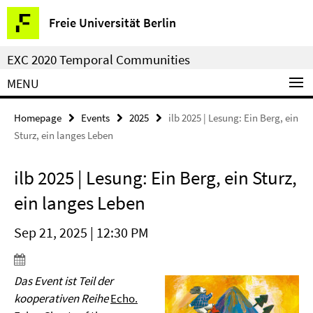
Springe
Service
Freie Universität Berlin
direkt
Navigation
zu
EXC 2020 Temporal Communities
Inhalt
MENU
Homepage
Events
2025
ilb 2025 | Lesung: Ein Berg, ein
Sturz, ein langes Leben
ilb 2025 | Lesung: Ein Berg, ein Sturz,
ein langes Leben
Sep 21, 2025 | 12:30 PM
Das Event ist Teil der
kooperativen Reihe
Echo.