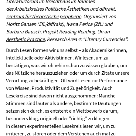
Literaturforum im Brechthaus im Rahmen
des
Arbeitskreises Politische Ästhetiken
und
diffrakt.
zentrum für theoretische peripherie
.
Organisiert von
Moritz Gansen (ZfL/diffrakt), Ivana Perica (ZfL) und
Barbara Bausch, Projekt
Reading Reading. On an
Aesthetic Practice
, Research Area 4: "Literary Currencies".
Durch Lesen formen wir uns selbst – als Akademikerinnen,
Intellektuelle oder Aktivistinnen. Wir lesen, um zu
bestätigen, was wir ohnehin schon zu wissen glauben, um
das Nützliche herauszuziehen oder um durch Zitate unsere
Verortung zu bekräftigen. Oft wird Lesen zur Performance
von Wissen, Produktivität und Zugehörigkeit. Auch
Lesekreise sind davon nicht ausgenommen: Manche
Stimmen sind lauter als andere, bestimmte Deutungen
setzen sich durch, es entsteht ein Wettbewerb darum,
besonders klug, originell oder "richtig" zu klingen.
In diesem experimentellen Lesekreis lesen wir, um zu
irritieren, zu stören oder dem Verstehen auch mal zu