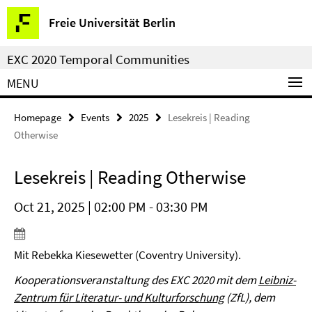
Springe
Service
Freie Universität Berlin
direkt
Navigation
zu
EXC 2020 Temporal Communities
Inhalt
MENU
Homepage
Events
2025
Lesekreis | Reading
Otherwise
Lesekreis | Reading Otherwise
Oct 21, 2025 | 02:00 PM - 03:30 PM
Mit Rebekka Kiesewetter (Coventry University).
Kooperationsveranstaltung des EXC 2020 mit dem
Leibniz-
Zentrum für Literatur- und Kulturforschung
(ZfL), dem