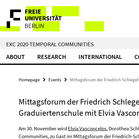
Springe
Service
direkt
zu
Navigation
Inhalt
EXC 2020 TEMPORAL COMMUNITIES
ABOUT
RESEARCH
INTERNATIONAL
C
Homepage
Events
Mittagsforum der Friedrich Schlegel
Mittagsforum der Friedrich Schlege
Graduiertenschule mit Elvia Vasco
Am 30. November wird
Elvia Vasconcelos
, Dorothea Sch
Communities, zu Gast im Mittagsforum der Friedrich-Sch