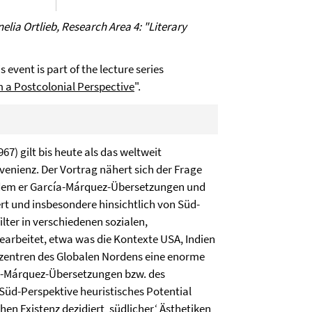
ia Ortlieb, Research Area 4: "Literary
s event is part of the lecture series
m a Postcolonial Perspective
".
967) gilt bis heute als das weltweit
venienz. Der Vortrag nähert sich der Frage
ndem er García-Márquez-Übersetzungen und
rt und insbesondere hinsichtlich von Süd-
lter in verschiedenen sozialen,
arbeitet, etwa was die Kontexte USA, Indien
nszentren des Globalen Nordens eine enorme
a-Márquez-Übersetzungen bzw. des
Süd-Perspektive heuristisches Potential
hen Existenz dezidiert ‚südlicher‘ Ästhetiken