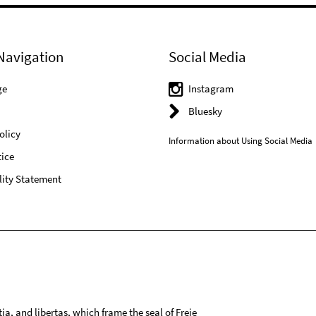
Navigation
Social Media
ge
Instagram
Bluesky
olicy
Information about Using Social Media
ice
lity Statement
tia, and libertas, which frame the seal of Freie