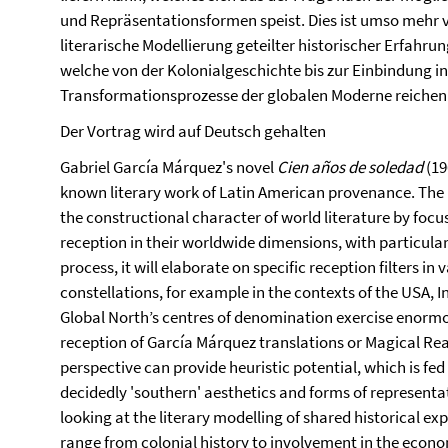
und Repräsentationsformen speist. Dies ist umso mehr 
literarische Modellierung geteilter historischer Erfahru
welche von der Kolonialgeschichte bis zur Einbindung in
Transformationsprozesse der globalen Moderne reichen
Der Vortrag wird auf Deutsch gehalten
Gabriel García Márquez's novel
Cien años de soledad
(19
known literary work of Latin American provenance. The
the constructional character of world literature by foc
reception in their worldwide dimensions, with particular
process, it will elaborate on specific reception filters in
constellations, for example in the contexts of the USA, I
Global North’s centres of denomination exercise enorm
reception of García Márquez translations or Magical Re
perspective can provide heuristic potential, which is fed
decidedly 'southern' aesthetics and forms of representa
looking at the literary modelling of shared historical e
range from colonial history to involvement in the econo