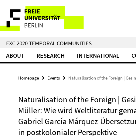
Springe
Service
direkt
zu
Navigation
Inhalt
EXC 2020 TEMPORAL COMMUNITIES
ABOUT
RESEARCH
INTERNATIONAL
C
Homepage
Events
Naturalisation of the Foreign | Ges
Naturalisation of the Foreign | Ges
Müller: Wie wird Weltliteratur gem
Gabriel García Márquez-Übersetz
in postkolonialer Perspektive