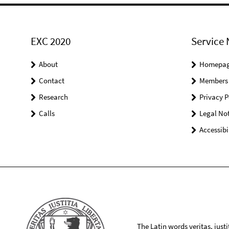
EXC 2020
Service 
About
Homepa
Contact
Members
Research
Privacy P
Calls
Legal Not
Accessibi
The Latin words veritas, iusti