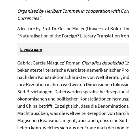
Organised by Heribert Tommek in cooperation with Cornel
Currencies".
A lecture by Prof. Dr. Gesine Müller (Universität Köln). Thi
"
Naturalisation of the Foreign? Literary Translation fro
Livestream
Gabriel García Márquez‘ Roman
Cien años de soledad
(1
bekannteste literarische Werk lateinamerikanischer Pro
nach dem Konstruktionscharakter von Weltliteratur, i
ihre Rezeption in ihren weltweiten Dimensionen fokussie
Süd-Beziehungen. Dabei werden spezifische Rezeptionsfi
ökonomischen und politischen Konstellationen herausge
und China betrifft. Es zeigt sich, dass die Denominatio
Macht ausüben, was die weltweite Rezeption von Garcí
Magischen Realismus angeht, aber auch, dass eine Süd-
liefern kann, welches sich aus der Frage nach der möglic