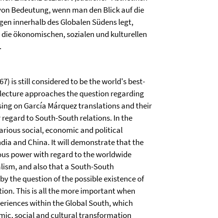
von Bedeutung, wenn man den Blick auf die
ngen innerhalb des Globalen Südens legt,
 die ökonomischen, sozialen und kulturellen
.
67) is still considered to be the world's best-
 lecture approaches the question regarding
using on García Márquez translations and their
 regard to South-South relations. In the
 various social, economic and political
ndia and China. It will demonstrate that the
ous power with regard to the worldwide
alism, and also that a South-South
 by the question of the possible existence of
tion. This is all the more important when
xperiences within the Global South, which
mic, social and cultural transformation