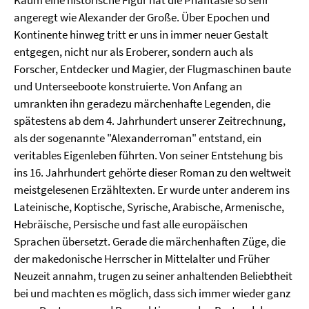
Kaum eine historische Figur hat die Phantasie so sehr
angeregt wie Alexander der Große. Über Epochen und
Kontinente hinweg tritt er uns in immer neuer Gestalt
entgegen, nicht nur als Eroberer, sondern auch als
Forscher, Entdecker und Magier, der Flugmaschinen baute
und Unterseeboote konstruierte. Von Anfang an
umrankten ihn geradezu märchenhafte Legenden, die
spätestens ab dem 4. Jahrhundert unserer Zeitrechnung,
als der sogenannte "Alexanderroman" entstand, ein
veritables Eigenleben führten. Von seiner Entstehung bis
ins 16. Jahrhundert gehörte dieser Roman zu den weltweit
meistgelesenen Erzähltexten. Er wurde unter anderem ins
Lateinische, Koptische, Syrische, Arabische, Armenische,
Hebräische, Persische und fast alle europäischen
Sprachen übersetzt. Gerade die märchenhaften Züge, die
der makedonische Herrscher in Mittelalter und Früher
Neuzeit annahm, trugen zu seiner anhaltenden Beliebtheit
bei und machten es möglich, dass sich immer wieder ganz