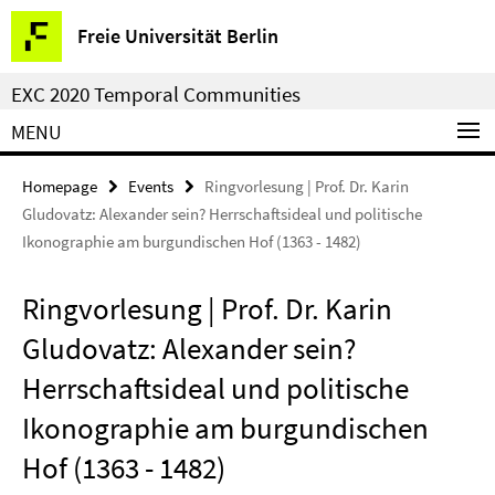
Springe
Service
Freie Universität Berlin
direkt
Navigation
zu
EXC 2020 Temporal Communities
Inhalt
MENU
Homepage
Events
Ringvorlesung | Prof. Dr. Karin
Gludovatz: Alexander sein? Herrschaftsideal und politische
Ikonographie am burgundischen Hof (1363 - 1482)
Ringvorlesung | Prof. Dr. Karin
Gludovatz: Alexander sein?
Herrschaftsideal und politische
Ikonographie am burgundischen
Hof (1363 - 1482)