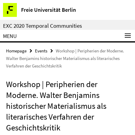
Springe
Service
Freie Universität Berlin
direkt
Navigation
zu
EXC 2020 Temporal Communities
Inhalt
MENU
Homepage
Events
Workshop | Peripherien der Moderne.
Walter Benjamins historischer Materialismus als literarisches
Verfahren der Geschichtskritik
Workshop | Peripherien der
Moderne. Walter Benjamins
historischer Materialismus als
literarisches Verfahren der
Geschichtskritik