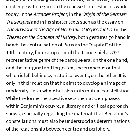
challenge with regard to the renewed interest in his work
today. In the
Arcades Project
, in the
Origin of the German
Trauerspiel
and in his shorter texts such as the essay on
The Artwork in the Age of Mechanical Reproduction
or his
Theses on the Concept of History
, both gestures go hand in
hand: the centralisation of Paris as the "capital" of the
19th century, for example, or of the Trauerspiel as
the
representative genre of the baroque era, on the one hand,
and the marginal and forgotten, the erroneous or that
which is left behind by historical events, on the other. It is
only in their relation that he aims to develop an image of
modernity – as a whole but also in its mutual constellation.
While the former perspective sets thematic emphases
within Benjamin’s oeuvre, a literary and critical approach
shows, especially regarding the material, that Benjamin’s
constellations must also be understood as determinations
of the relationship between centre and periphery.