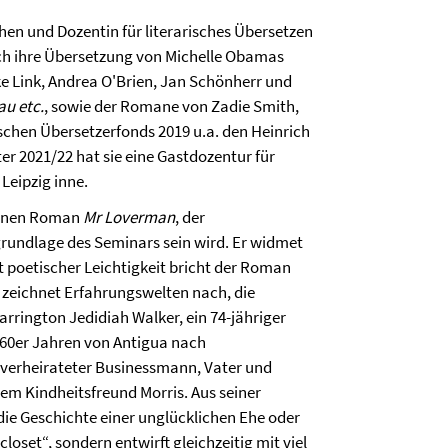
hen und Dozentin für literarisches Übersetzen
rch ihre Übersetzung von Michelle Obamas
e Link, Andrea O'Brien, Jan Schönherr und
u etc.
, sowie der Romane von Zadie Smith,
tschen Übersetzerfonds 2019 u.a. den Heinrich
er 2021/22 hat sie eine Gastdozentur für
Leipzig inne.
enenen Roman
Mr Loverman
, der
grundlage des Seminars sein wird. Er widmet
t poetischer Leichtigkeit bricht der Roman
d zeichnet Erfahrungswelten nach, die
rrington Jedidiah Walker, ein 74-jähriger
 60er Jahren von Antigua nach
 verheirateter Businessmann, Vater und
nem Kindheitsfreund Morris. Aus seiner
 die Geschichte einer unglücklichen Ehe oder
oset“, sondern entwirft gleichzeitig mit viel