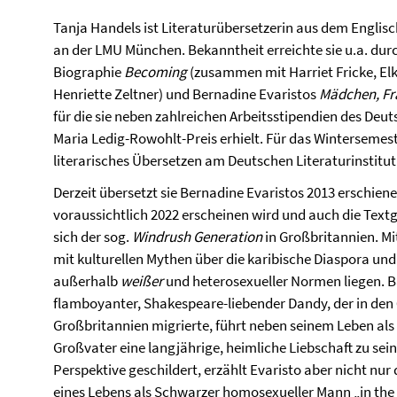
Tanja Handels ist Literaturübersetzerin aus dem Englisc
an der LMU München. Bekanntheit erreichte sie u.a. du
Biographie
Becoming
(zusammen mit Harriet Fricke, Elk
Henriette Zeltner) und Bernadine Evaristos
Mädchen, Fra
für die sie neben zahlreichen Arbeitsstipendien des Deu
Maria Ledig-Rowohlt-Preis erhielt. Für das Wintersemest
literarisches Übersetzen am Deutschen Literaturinstitut 
Derzeit übersetzt sie Bernadine Evaristos 2013 erschi
voraussichtlich 2022 erscheinen wird und auch die Text
sich der sog.
Windrush Generation
in Großbritannien. Mi
mit kulturellen Mythen über die karibische Diaspora un
außerhalb
weißer
und heterosexueller Normen liegen. Ba
flamboyanter, Shakespeare-liebender Dandy, der in den
Großbritannien migrierte, führt neben seinem Leben als
Großvater eine langjährige, heimliche Liebschaft zu sei
Perspektive geschildert, erzählt Evaristo aber nicht nur
eines Lebens als Schwarzer homosexueller Mann „in the cl