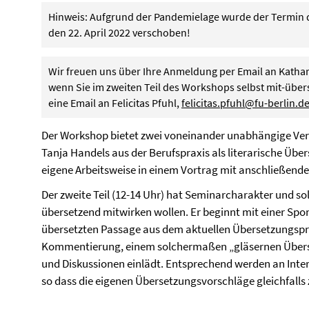
Hinweis: Aufgrund der Pandemielage wurde der Termin 
den 22. April 2022 verschoben!
Wir freuen uns über Ihre Anmeldung per Email an Katha
wenn Sie im zweiten Teil des Workshops selbst mit-übers
eine Email an Felicitas Pfuhl,
felicitas.pfuhl@fu-berlin.d
Der Workshop bietet zwei voneinander unabhängige Veran
Tanja Handels aus der Berufspraxis als literarische Über
eigene Arbeitsweise in einem Vortrag mit anschließend
Der zweite Teil (12-14 Uhr) hat Seminarcharakter und sol
übersetzend mitwirken wollen. Er beginnt mit einer Spon
übersetzten Passage aus dem aktuellen Übersetzungspro
Kommentierung, einem solchermaßen „gläsernen Überse
und Diskussionen einlädt. Entsprechend werden an Intere
so dass die eigenen Übersetzungsvorschläge gleichfalls