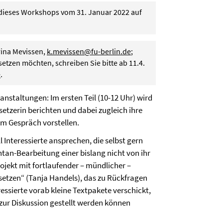
dieses Workshops vom 31. Januar 2022 auf
rina Mevissen,
k.mevissen@fu-berlin.de
;
etzen möchten, schreiben Sie bitte ab 11.4.
e
.
staltungen: Im ersten Teil (10-12 Uhr) wird
setzerin berichten und dabei zugleich ihre
em Gespräch vorstellen.
l Interessierte ansprechen, die selbst gern
tan-Bearbeitung einer bislang nicht von ihr
jekt mit fortlaufender – mündlicher –
tzen“ (Tanja Handels), das zu Rückfragen
ssierte vorab kleine Textpakete verschickt,
 zur Diskussion gestellt werden können