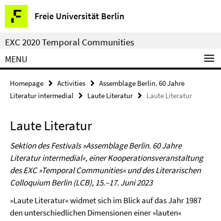
Springe
Service
Freie Universität Berlin
direkt
Navigation
zu
EXC 2020 Temporal Communities
Inhalt
MENU
Homepage
Activities
Assemblage Berlin. 60 Jahre
Literatur intermedial
Laute Literatur
Laute Literatur
Laute Literatur
Sektion des Festivals »Assemblage Berlin. 60 Jahre
Literatur intermedial«, einer Kooperationsveranstaltung
des EXC »Temporal Communities« und des Literarischen
Colloquium Berlin (LCB), 15.–17. Juni 2023
»Laute Literatur« widmet sich im Blick auf das Jahr 1987
den unterschiedlichen Dimensionen einer »lauten«