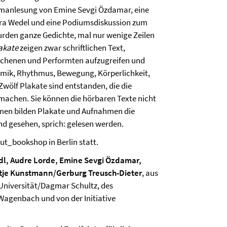
omanlesung von Emine Sevgi Özdamar, eine
ra Wedel und eine Podiumsdiskussion zum
rden ganze Gedichte, mal nur wenige Zeilen
akate
zeigen zwar schriftlichen Text,
rochenen und Performten aufzugreifen und
namik, Rhythmus, Bewegung, Körperlichkeit,
wölf Plakate sind entstanden, die die
machen. Sie können die hörbaren Texte nicht
ammen bilden Plakate und Aufnahmen die
d gesehen, sprich: gelesen werden.
ut_bookshop in Berlin statt.
dl, Audre Lorde, Emine Sevgi Özdamar,
tje Kunstmann/Gerburg Treusch-Dieter
, aus
Universität/Dagmar Schultz, des
Wagenbach und von der Initiative