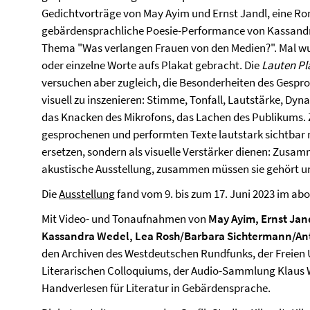
Gedichtvorträge von May Ayim und Ernst Jandl, eine R
gebärdensprachliche Poesie-Performance von Kassand
Thema "Was verlangen Frauen von den Medien?". Mal wu
oder einzelne Worte aufs Plakat gebracht. Die
Lauten Pl
versuchen aber zugleich, die Besonderheiten des Gesp
visuell zu inszenieren: Stimme, Tonfall, Lautstärke, Dy
das Knacken des Mikrofons, das Lachen des Publikums. Z
gesprochenen und performten Texte lautstark sichtbar 
ersetzen, sondern als visuelle Verstärker dienen: Zus
akustische Ausstellung, zusammen müssen sie gehört un
Die
Ausstellung
fand vom 9. bis zum 17. Juni 2023 im abo
Mit Video- und Tonaufnahmen von
May Ayim, Ernst Jan
Kassandra Wedel, Lea Rosh/Barbara Sichtermann/An
den Archiven des Westdeutschen Rundfunks, der Freien 
Literarischen Colloquiums, der Audio-Sammlung Klaus 
Handverlesen für Literatur in Gebärdensprache.