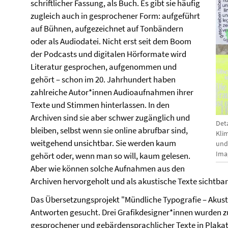
schriftlicher Fassung, als Buch. Es gibt sie häufig
zugleich auch in gesprochener Form: aufgeführt
auf Bühnen, aufgezeichnet auf Tonbändern
oder als Audiodatei. Nicht erst seit dem Boom
der Podcasts und digitalen Hörformate wird
Literatur gesprochen, aufgenommen und
gehört – schon im 20. Jahrhundert haben
zahlreiche Autor*innen Audioaufnahmen ihrer
Texte und Stimmen hinterlassen. In den
Archiven sind sie aber schwer zugänglich und
Det
bleiben, selbst wenn sie online abrufbar sind,
Klim
weitgehend unsichtbar. Sie werden kaum
und
Imag
gehört oder, wenn man so will, kaum gelesen.
Aber wie können solche Aufnahmen aus den
Archiven hervorgeholt und als akustische Texte sichtb
Das Übersetzungsprojekt "Mündliche Typografie – Akust
Antworten gesucht. Drei Grafikdesigner*innen wurden 
gesprochener und gebärdensprachlicher Texte in Plakat