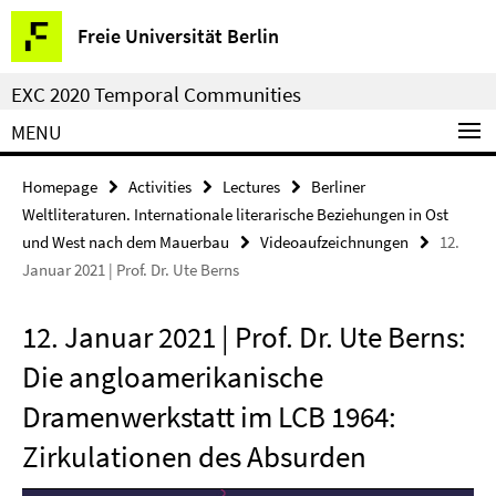
Springe
Service
Freie Universität Berlin
direkt
Navigation
zu
EXC 2020 Temporal Communities
Inhalt
MENU
Homepage
Activities
Lectures
Berliner
Weltliteraturen. Internationale literarische Beziehungen in Ost
und West nach dem Mauerbau
Videoaufzeichnungen
12.
Januar 2021 | Prof. Dr. Ute Berns
12. Januar 2021 | Prof. Dr. Ute Berns:
Die angloamerikanische
Dramenwerkstatt im LCB 1964:
Zirkulationen des Absurden