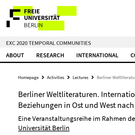
Springe
Service
direkt
zu
Navigation
Inhalt
EXC 2020 TEMPORAL COMMUNITIES
ABOUT
RESEARCH
INTERNATIONAL
C
Homepage
Activities
Lectures
Berliner Weltliterat
Berliner Weltliteraturen. Internatio
Beziehungen in Ost und West nac
Eine Veranstaltungsreihe im Rahmen d
Universität Berlin