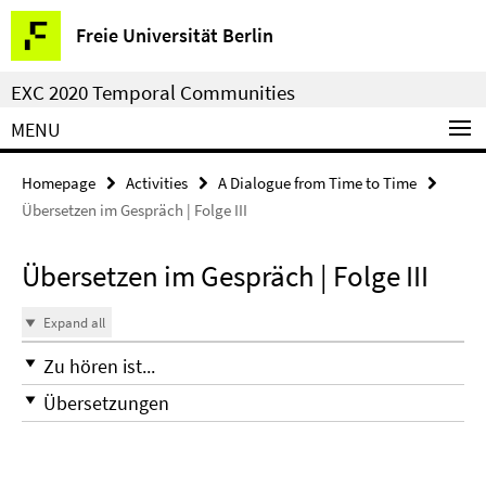
Springe
Service
Freie Universität Berlin
direkt
Navigation
zu
EXC 2020 Temporal Communities
Inhalt
MENU
Homepage
Activities
A Dialogue from Time to Time
Übersetzen im Gespräch | Folge III
Übersetzen im Gespräch | Folge III
Expand all
Zu hören ist...
Übersetzungen