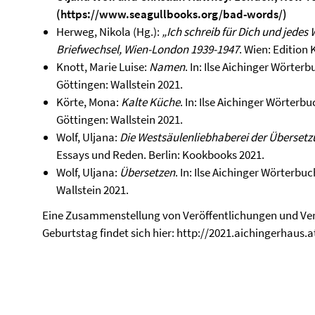
(
https://www.seagullbooks.org/bad-words/
)
Herweg, Nikola (Hg.):
„Ich schreib für Dich und jedes 
Briefwechsel, Wien-London 1939-1947
. Wien: Edition
Knott, Marie Luise:
Namen
. In: Ilse Aichinger Wörter
Göttingen: Wallstein 2021.
Körte, Mona:
Kalte Küche
. In: Ilse Aichinger Wörterb
Göttingen: Wallstein 2021.
Wolf, Uljana:
Die Westsäulenliebhaberei der Überset
Essays und Reden. Berlin: Kookbooks 2021.
Wolf, Uljana:
Übersetzen
. In: Ilse Aichinger Wörterbu
Wallstein 2021.
Eine Zusammenstellung von Veröffentlichungen und Vera
Geburtstag findet sich hier: http://2021.aichingerhaus.a