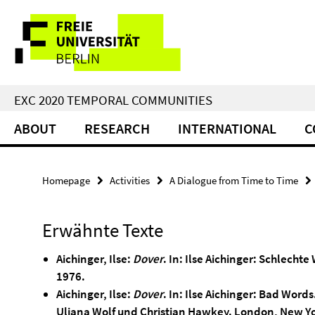
Springe
Service
direkt
zu
Navigation
Inhalt
EXC 2020 TEMPORAL COMMUNITIES
ABOUT
RESEARCH
INTERNATIONAL
C
Homepage
Activities
A Dialogue from Time to Time
Erwähnte Texte
Aichinger, Ilse:
Dover
. In: Ilse Aichinger: Schlechte
1976.
Aichinger, Ilse:
Dover
. In: Ilse Aichinger: Bad Word
Uljana Wolf und Christian Hawkey. London, New Yo