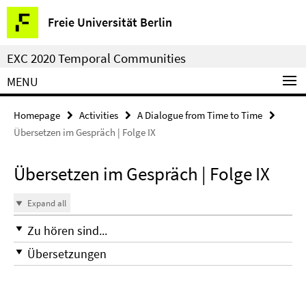
Springe
Service
Freie Universität Berlin
direkt
Navigation
zu
EXC 2020 Temporal Communities
Inhalt
MENU
Homepage
Activities
A Dialogue from Time to Time
Übersetzen im Gespräch | Folge IX
Übersetzen im Gespräch | Folge IX
Expand all
Zu hören sind...
Übersetzungen