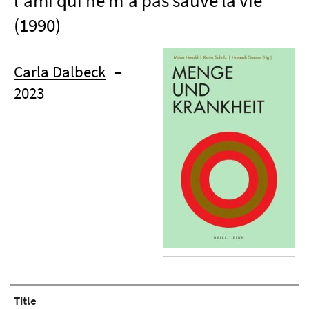
l'ami qui ne m'a pas sauvé la vie'
(1990)
Carla Dalbeck
–
2023
Title