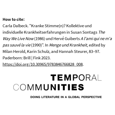
How to cite:
Carla Dalbeck. "Kranke Stimme(n)? Kollektive und
individuelle Krankheitserfahrungen in Susan Sontags
The
Way We Live Now
(1986) und Hervé Guiberts
A l'ami qui ne m'a
pas sauvé la vie
(1990)". In
Menge und Krankheit
, edited by
Milan Herold, Karin Schulz, and Hannah Steurer, 83–97.
Paderborn: Brill | Fink 2023.
https://doi.org/10.30965/9783846766828_008
.