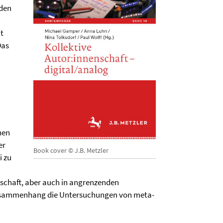
 den
nt
Das
hen
er
Book cover © J.B. Metzler
i zu
nschaft, aber auch in angrenzenden
n Zusammenhang die Untersuchungen von meta-