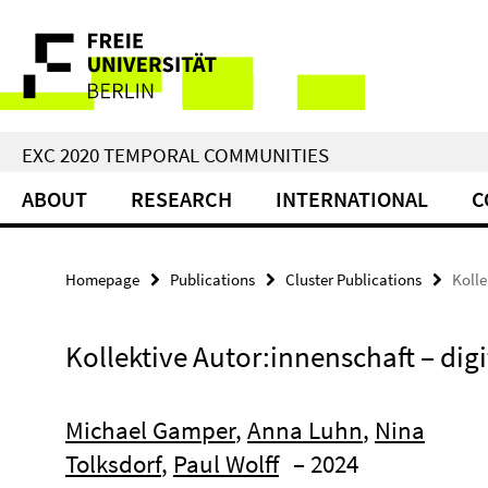
Springe
Service
direkt
zu
Navigation
Inhalt
EXC 2020 TEMPORAL COMMUNITIES
ABOUT
RESEARCH
INTERNATIONAL
C
Homepage
Publications
Cluster Publications
Kolle
Kollektive Autor:innenschaft – digi
Michael Gamper
,
Anna Luhn
,
Nina
Tolksdorf
,
Paul Wolff
– 2024