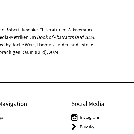
, and Robert Jäschke. "Literatur im Wikiversum –
dia-Metriken". In
Book of Abstracts DHd 2024:
ted by Joëlle Weis, Thomas Haider, and Estelle
prachigen Raum (DHd), 2024.
Navigation
Social Media
ge
Instagram
Bluesky