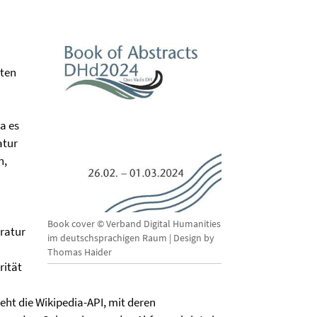
sten
a es
atur
n,
Book cover © Verband Digital Humanities
eratur
im deutschsprachigen Raum | Design by
Thomas Haider
rität
eht die Wikipedia-API, mit deren