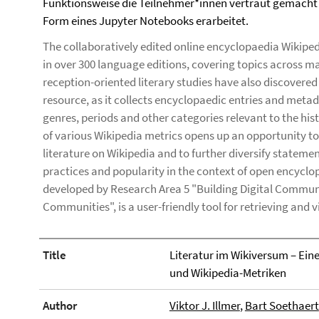
Funktionsweise die Teilnehmer*innen vertraut gemacht 
Form eines Jupyter Notebooks erarbeitet.
The collaboratively edited online encyclopaedia Wikipedi
in over 300 language editions, covering topics across ma
reception-oriented literary studies have also discovered
resource, as it collects encyclopaedic entries and metad
genres, periods and other categories relevant to the hist
of various Wikipedia metrics opens up an opportunity t
literature on Wikipedia and to further diversify stateme
practices and popularity in the context of open encyclo
developed by Research Area 5 "Building Digital Communi
Communities", is a user-friendly tool for retrieving and v
Title
Literatur im Wikiversum – Ein
und Wikipedia-Metriken
Author
Viktor J. Illmer
,
Bart Soethaert