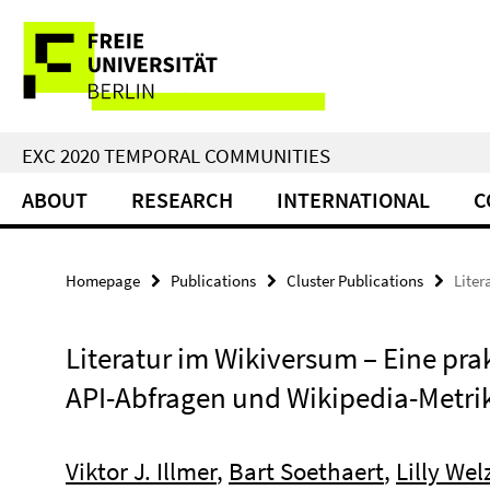
Springe
Service
direkt
zu
Navigation
Inhalt
EXC 2020 TEMPORAL COMMUNITIES
ABOUT
RESEARCH
INTERNATIONAL
C
Homepage
Publications
Cluster Publications
Liter
Literatur im Wikiversum – Eine pr
API-Abfragen und Wikipedia-Metri
Viktor J. Illmer
,
Bart Soethaert
,
Lilly Wel