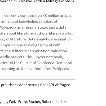
werden. Sukzessive werden Abfrageskripte in
a currently contains over 60 million articles
ny fields of knowledge. Scholars of
 Wikipedia as a research topic and a data
ata about literature, authors, literary works,
ory of literature. Data-analytical evaluation
o empirically assess engagement with
nts about literary canonisation, valuation
paedia projects. The Jupyter notebook,
ties" of the Cluster of Excellence "Temporal
isualising article-level data from Wikipedia.
e praktische Annäherung über API-Abfragen
,
Lilly Welz
,
Frank Fischer
, Robert Jäschke