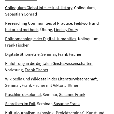
Colloquium Global Intellectual History
, Colloquium,
Sebastian Conrad
Researching Communities of Practice: Fieldwork and
historical methods
, Übung,
Lindsey Drury
Phänomenologie der Digital Humanities
, Kolloquium,
Frank Fischer
Digitale Stilometrie
, Seminar,
Frank Fischer
Einführung in die digitalen Geisteswissenschaften
,
Vorlesung,
Frank Fischer
Wikipedia und Wikidata in der Literaturwissenschaft
,
Seminar,
Frank Fischer
mit
Viktor J. Illmer
Puschkin dekolonial
, Seminar,
Susanne Frank
Schreiben im Exil
, Seminar,
Susanne Frank
Kulturjournalismus (novinki-Projektseminar): Kunst und