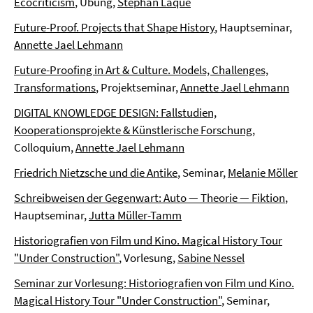
Ecocriticism
, Übung,
Stephan Laqué
Future-Proof. Projects that Shape History
, Hauptseminar,
Annette Jael Lehmann
Future-Proofing in Art & Culture. Models, Challenges,
Transformations
, Projektseminar,
Annette Jael Lehmann
DIGITAL KNOWLEDGE DESIGN: Fallstudien,
Kooperationsprojekte & Künstlerische Forschung
,
Colloquium,
Annette Jael Lehmann
Friedrich Nietzsche und die Antike
, Seminar,
Melanie Möller
Schreibweisen der Gegenwart: Auto — Theorie — Fiktion
,
Hauptseminar,
Jutta Müller-Tamm
Historiografien von Film und Kino. Magical History Tour
"Under Construction"
, Vorlesung,
Sabine Nessel
Seminar zur Vorlesung: Historiografien von Film und Kino.
Magical History Tour "Under Construction"
, Seminar,