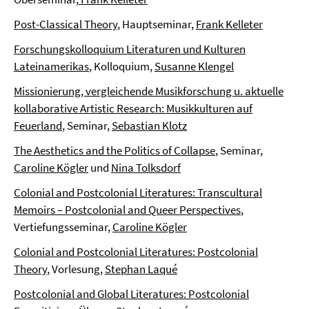
Post-Classical Theory
, Hauptseminar,
Frank Kelleter
Forschungskolloquium Literaturen und Kulturen
Lateinamerikas
, Kolloquium,
Susanne Klengel
Missionierung, vergleichende Musikforschung u. aktuelle
kollaborative Artistic Research: Musikkulturen auf
Feuerland
, Seminar,
Sebastian Klotz
The Aesthetics and the Politics of Collapse
, Seminar,
Caroline Kögler
und
Nina Tolksdorf
Colonial and Postcolonial Literatures: Transcultural
Memoirs – Postcolonial and Queer Perspectives
,
Vertiefungsseminar,
Caroline Kögler
Colonial and Postcolonial Literatures: Postcolonial
Theory
, Vorlesung,
Stephan Laqué
Postcolonial and Global Literatures: Postcolonial