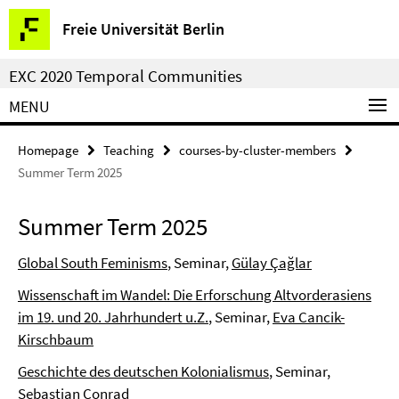
Springe
Service
Freie Universität Berlin
direkt
Navigation
zu
EXC 2020 Temporal Communities
Inhalt
MENU
Homepage
Teaching
courses-by-cluster-members
Summer Term 2025
Summer Term 2025
Global South Feminisms
, Seminar,
Gülay Çağlar
Wissenschaft im Wandel: Die Erforschung Altvorderasiens
im 19. und 20. Jahrhundert u.Z.
, Seminar,
Eva Cancik-
Kirschbaum
Geschichte des deutschen Kolonialismus
, Seminar,
Sebastian Conrad