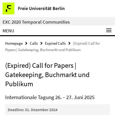
Springe
Service
Freie Universität Berlin
direkt
Navigation
zu
EXC 2020 Temporal Communities
Inhalt
MENU
Homepage
Calls
Expired Calls
(Expired) Call for
Papers | Gatekeeping, Buchmarkt und Publikum
(Expired) Call for Papers |
Gatekeeping, Buchmarkt und
Publikum
Internationale Tagung 26. – 27. Juni 2025
Deadline: 31. Dezember 2024