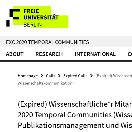
Springe
Service
direkt
zu
Navigation
Inhalt
EXC 2020 TEMPORAL COMMUNITIES
ABOUT
RESEARCH
INTERNATIONAL
C
Homepage
Calls
Expired Calls
(Expired) Wissensc
Wissenschaftskommunikation)
(Expired) Wissenschaftliche*r Mita
2020 Temporal Communities (Wisse
Publikationsmanagement und Wis