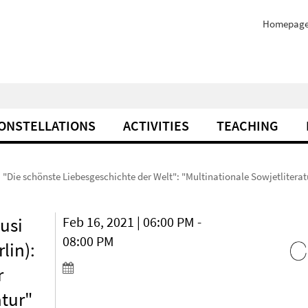
Homepag
ONSTELLATIONS
ACTIVITIES
TEACHING
nk: "Die schönste Liebesgeschichte der Welt": "Multinationale Sowjetlite
Susi
Feb 16, 2021 | 06:00 PM -
08:00 PM
lin):
r
atur"