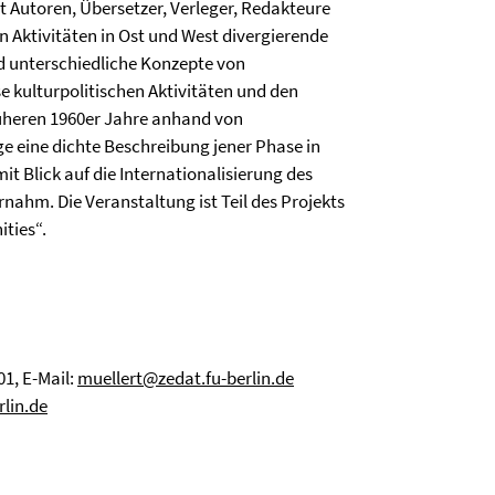
dt Autoren, Übersetzer, Verleger, Redakteure
n Aktivitäten in Ost und West divergierende
nd unterschiedliche Konzepte von
e kulturpolitischen Aktivitäten und den
früheren 1960er Jahre anhand von
äge eine dichte Beschreibung jener Phase in
 mit Blick auf die Internationalisierung des
rnahm. Die Veranstaltung ist Teil des Projekts
ties“.
01, E-Mail:
muellert@zedat.fu-berlin.de
rlin.de