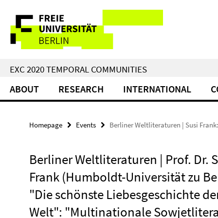
Springe
Service
direkt
zu
Navigation
Inhalt
EXC 2020 TEMPORAL COMMUNITIES
ABOUT
RESEARCH
INTERNATIONAL
C
Homepage
Events
Berliner Weltliteraturen | Susi Fra
Berliner Weltliteraturen | Prof. Dr. 
Frank (Humboldt-Universität zu Ber
"Die schönste Liebesgeschichte de
Welt": "Multinationale Sowjetliter