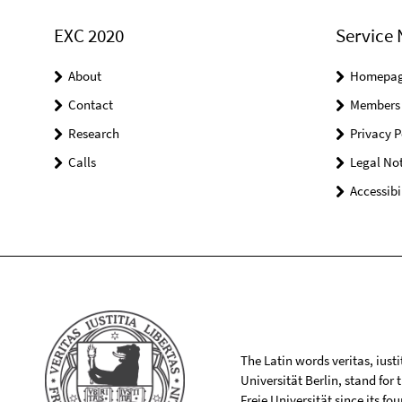
EXC 2020
Service 
About
Homepa
Contact
Members
Research
Privacy P
Calls
Legal Not
Accessibi
The Latin words veritas, iusti
Universität Berlin, stand for
Freie Universität since its f