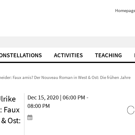
Homepag
ONSTELLATIONS
ACTIVITIES
TEACHING
chneider: Faux amis? Der Nouveau Roman in West & Ost: Die frühen Jahre
Ulrike
Dec 15, 2020 | 06:00 PM -
08:00 PM
): Faux
& Ost: