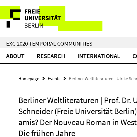
Springe
Service
direkt
zu
Navigation
Inhalt
EXC 2020 TEMPORAL COMMUNITIES
ABOUT
RESEARCH
INTERNATIONAL
C
Homepage
Events
Berliner Weltliteraturen | Ulrike S
Berliner Weltliteraturen | Prof. Dr. 
Schneider (Freie Universität Berlin
amis? Der Nouveau Roman in West 
Die frühen Jahre