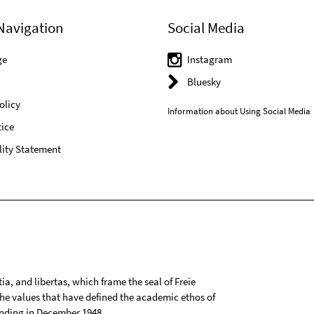
Navigation
Social Media
ge
Instagram
Bluesky
olicy
Information about Using Social Media
ice
lity Statement
tia, and libertas, which frame the seal of Freie
 the values that have defined the academic ethos of
ounding in December 1948.