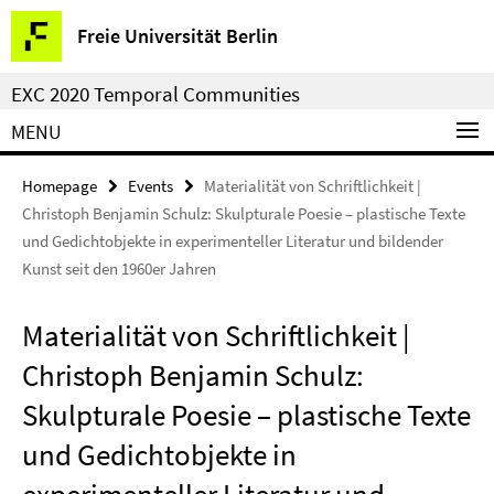
Springe
Service
Freie Universität Berlin
direkt
Navigation
zu
EXC 2020 Temporal Communities
Inhalt
MENU
Homepage
Events
Materialität von Schriftlichkeit |
Christoph Benjamin Schulz: Skulpturale Poesie – plastische Texte
und Gedichtobjekte in experimenteller Literatur und bildender
Kunst seit den 1960er Jahren
Materialität von Schriftlichkeit |
Christoph Benjamin Schulz:
Skulpturale Poesie – plastische Texte
und Gedichtobjekte in