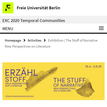
Springe
Service
Freie Universität Berlin
direkt
Navigation
zu
EXC 2020 Temporal Communities
Inhalt
MENU
Homepage
Activities
Exhibition | The Stuff of Narrative
New Perspectives on Literature