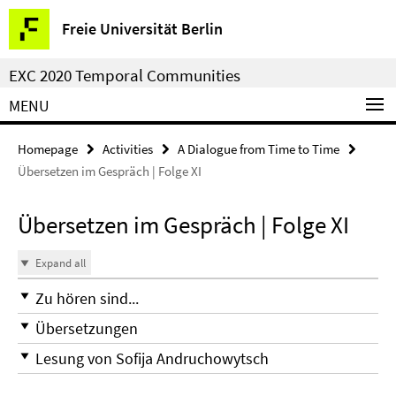
Springe
Service
Freie Universität Berlin
direkt
Navigation
zu
EXC 2020 Temporal Communities
Inhalt
MENU
Homepage
Activities
A Dialogue from Time to Time
Übersetzen im Gespräch | Folge XI
Übersetzen im Gespräch | Folge XI
Expand all
Zu hören sind...
Übersetzungen
Lesung von Sofija Andruchowytsch