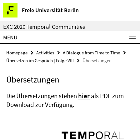
Springe
Service
Freie Universität Berlin
direkt
Navigation
zu
EXC 2020 Temporal Communities
Inhalt
MENU
Homepage
Activities
A Dialogue from Time to Time
Übersetzen im Gespräch | Folge VIII
Übersetzungen
Übersetzungen
Die Übersetzungen stehen
hier
als PDF zum
Download zur Verfügung.