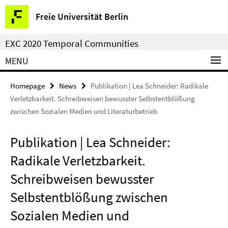
Springe
Service
Freie Universität Berlin
direkt
Navigation
zu
EXC 2020 Temporal Communities
Inhalt
MENU
Homepage
News
Publikation | Lea Schneider: Radikale
Verletzbarkeit. Schreibweisen bewusster Selbstentblößung
zwischen Sozialen Medien und Literaturbetrieb
Publikation | Lea Schneider:
Radikale Verletzbarkeit.
Schreibweisen bewusster
Selbstentblößung zwischen
Sozialen Medien und