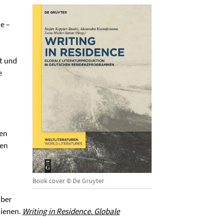
e –
t und
e
ren
den
Book cover © De Gruyter
über
hienen.
Writing in Residence. Globale