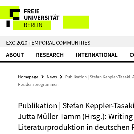
Springe
Service
direkt
zu
Navigation
Inhalt
EXC 2020 TEMPORAL COMMUNITIES
ABOUT
RESEARCH
INTERNATIONAL
C
Homepage
News
Publikation | Stefan Keppler-Tasaki,
Residenzprogrammen
Publikation | Stefan Keppler-Tasa
Jutta Müller-Tamm (Hrsg.): Writing
Literaturproduktion in deutsche