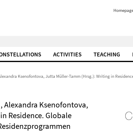
Homepag
ONSTELLATIONS
ACTIVITIES
TEACHING
 Alexandra Ksenofontova, Jutta Müller-Tamm (Hrsg.): Writing in Residenc
ki, Alexandra Ksenofontova,
 in Residence. Globale
n Residenzprogrammen