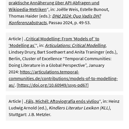
praktische Annäherung über API-Abfragen und
Wikipedia-Metriken
“, in: Joëlle Weis, Estelle Bunout,
Thomas Haider (eds.):
DHd 2024: Quo Vadis DH?
Konferenzabstracts
, Passau 2024, p. 49-53.
Article | „
Critical Modelling: From ‘Models of’ to
‘Modelling as’
“, in:
Articulations: Critical Modelling
,
Lindsey Drury, Bart Soethaert and Anita Traninger (eds.),
Berlin, Cluster of Excellence “Temporal Communities:
Doing Literature in a Global Perspective”, January
2024:
https://articulations.temporal-
communities.de/contributions/models-of-to-modelling-
as/
. [
https://doi.org/10.60949/ssys-pd67
]
Article | „
Fáïs, Michél: Aftoviografía enós vivlíou
“, in: Heinz
Ludwig Arnold (ed.),
Kindlers Literatur Lexikon (KLL)
,
Stuttgart: J.B. Metzler.