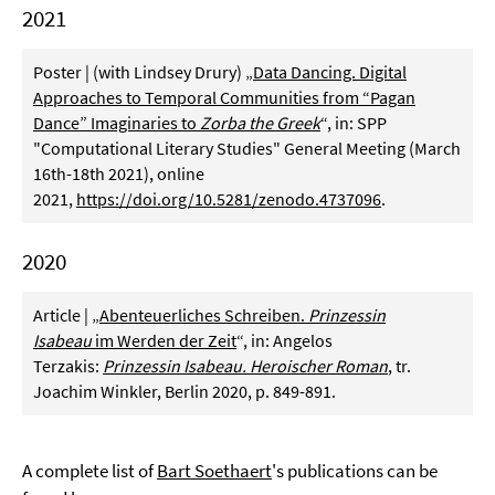
2021
Poster | (with Lindsey Drury) „
Data Dancing. Digital
Approaches to Temporal Communities from “Pagan
Dance” Imaginaries to
Zorba the Greek
“, in: SPP
"Computational Literary Studies" General Meeting (March
16th-18th 2021), online
2021,
https://doi.org/10.5281/zenodo.4737096
.
2020
Article | „
Abenteuerliches Schreiben.
Prinzessin
Isabeau
im Werden der Zeit
“, in: Angelos
Terzakis:
Prinzessin Isabeau. Heroischer Roman
, tr.
Joachim Winkler, Berlin 2020, p. 849-891.
A complete list of
Bart Soethaert
's publications can be