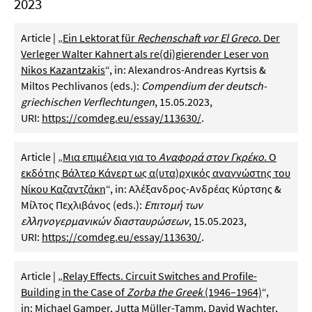
2023
Article | „
Ein Lektorat für
Rechenschaft vor El Greco
. Der
Verleger Walter Kahnert als re(di)gierender Leser von
Nikos Kazantzakis
“, in: Alexandros-Andreas Kyrtsis &
Miltos Pechlivanos (eds.):
Compendium der deutsch-
griechischen Verflechtungen
, 15.05.2023,
URI:
https://comdeg.eu/essay/113630/
.
Article | „
Μια επιμέλεια για το
Αναφορά στον Γκρέκο
. Ο
εκδότης Βάλτερ Κάνερτ ως α(υτα)ρχικός αναγνώστης του
Νίκου Καζαντζάκη
“, in: Αλέξανδρος-Ανδρέας Κύρτσης &
Μίλτος Πεχλιβάνος (eds.):
Επιτομή των
ελληνογερμανικών διασταυρώσεων
, 15.05.2023,
URI:
https://comdeg.eu/essay/113630/
.
Article | „
Relay Effects. Circuit Switches and Profile-
Building in the Case of
Zorba the Greek
(1946–1964)
“,
in: Michael Gamper, Jutta Müller-Tamm, David Wachter,