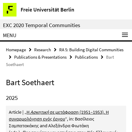
Springe
Service
Freie Universität Berlin
direkt
Navigation
zu
EXC 2020 Temporal Communities
Inhalt
MENU
Homepage
Research
RA 5: Building Digital Communities
Publications & Presentations
Publications
Bart
Soethaert
Bart Soethaert
2025
Article | „
Η
Ασκητική
σε μετάφραση (1951–1953). Η
συναρμολόγηση ενός έργου
“, in
: Βασίλειος
Σαμπατακάκης and Αλεξάνδρα Φιωτάκη