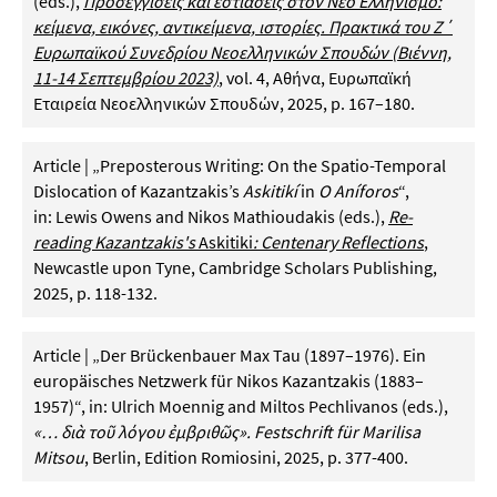
(eds.),
Προσεγγίσεις και εστιάσεις στον Νέο Ελληνισμό:
κείμενα, εικόνες, αντικείμενα, ιστορίες. Πρακτικά του Ζ΄
Ευρωπαϊκού Συνεδρίου Νεοελληνικών Σπουδών (Βιέννη,
11-14 Σεπτεμβρίου 2023)
, vol. 4, Αθήνα, Ευρωπαϊκή
Εταιρεία Νεοελληνικών Σπουδών, 2025, p. 167–180.
Article | „Preposterous Writing: On the Spatio-Temporal
Dislocation of Kazantzakis’s
Askitikí
in
O Aníforos
“,
in: Lewis Owens and Nikos Mathioudakis (eds.),
Re-
reading Kazantzakis's
Askitiki
: Centenary Reflections
,
Newcastle upon Tyne, Cambridge Scholars Publishing,
2025, p. 118-132.
Article | „Der Brückenbauer Max Tau (1897–1976). Ein
europäisches Netzwerk für Nikos Kazantzakis (1883–
1957)“, in: Ulrich Moennig and Miltos Pechlivanos (eds.),
«… διὰ τοῦ λόγου ἐμβριθῶς».
Festschrift für Marilisa
Mitsou
, Berlin, Edition Romiosini, 2025, p. 377-400.