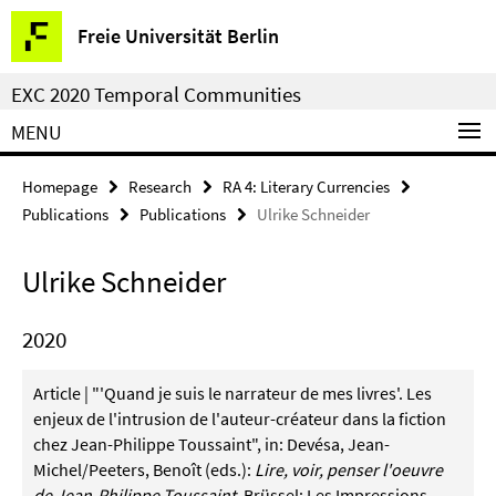
Springe
Service
Freie Universität Berlin
direkt
Navigation
zu
EXC 2020 Temporal Communities
Inhalt
MENU
Homepage
Research
RA 4: Literary Currencies
Publications
Publications
Ulrike Schneider
Ulrike Schneider
2020
Article | "'Quand je suis le narrateur de mes livres'. Les
enjeux de l'intrusion de l'auteur-créateur dans la fiction
chez Jean-Philippe Toussaint", in: Devésa, Jean-
Michel/Peeters, Benoît (eds.):
Lire, voir, penser l'oeuvre
de Jean-Philippe Toussaint
, Brüssel: Les Impressions