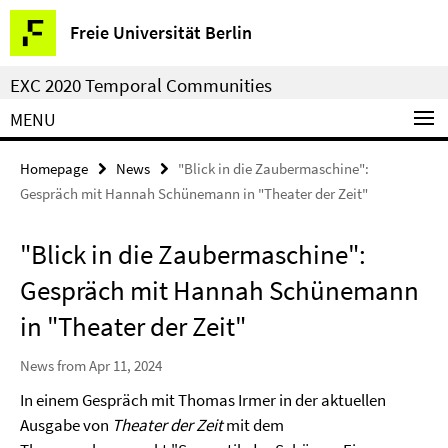
Springe
Service
Freie Universität Berlin
direkt
Navigation
zu
EXC 2020 Temporal Communities
Inhalt
MENU
Homepage
News
"Blick in die Zaubermaschine":
Gespräch mit Hannah Schünemann in "Theater der Zeit"
"Blick in die Zaubermaschine":
Gespräch mit Hannah Schünemann
in "Theater der Zeit"
News from Apr 11, 2024
In einem Gespräch mit Thomas Irmer in der aktuellen
Ausgabe von
Theater der Zeit
mit dem